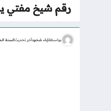
رقم شيخ مفتي ير
بواسطة
إباء شحود
آخر تحديث
السنة ال