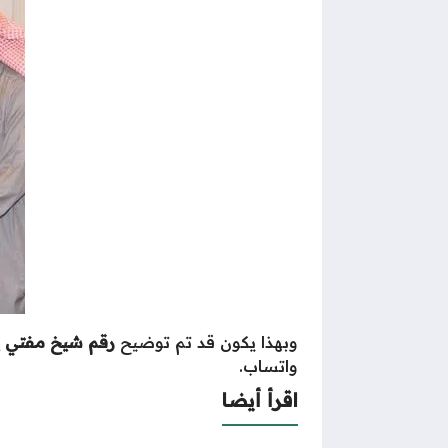
وبهذا يكون قد تم توضيح
رقم شيخ مفتي ي
واتساب.
اقرأ أيضا