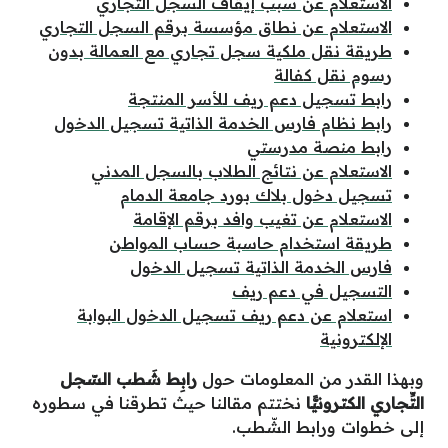
الاستعلام عن سبب إيقاف السجل التجاري
الاستعلام عن نطاق مؤسسة برقم السجل التجاري
طريقة نقل ملكية سجل تجاري مع العمالة بدون
رسوم نقل كفالة
رابط تسجيل دعم ريف للأسر المنتجة
رابط نظام فارس الخدمة الذاتية تسجيل الدخول
رابط منصة مدرستي
الاستعلام عن نتائج الطلاب بالسجل المدني
تسجيل دخول بلاك بورد جامعة الدمام
الاستعلام عن تغيب وافد برقم الإقامة
طريقة استخدام حاسبة حساب المواطن
فارس الخدمة الذاتية تسجيل الدخول
التسجيل في دعم ريف
استعلام عن دعم ريف تسجيل الدخول البوابة
الإلكترونية
وبهذا القدر من المعلومات حول
رابِط شَطب السّجل
التِّجاري الكترونيًّا
نختتم مقالنا حيث تطرقنا في سطوره
إلى خطوات ورابط الشّطب.