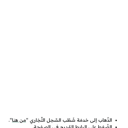
الذّهاب إلى خدمَة شَطْب السِّجل التِّجَاري “
من هنا
“.
الضّغط على الرابط المُدرج في الصفحة.