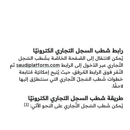
رابط شطب السجل التجاري الكترونيًا
يُمكن الانتقال إلى الصّفحة الخاصّة بشَطب السّجل
التّجاري عبر الدّخول إلى الرابط
saudiplatform.com
ثم
النّقر فوق الرابط المُرفق، حيث يُتيح إمكانيّة مُتابعة
خطوات شَطب السّجلّ التّجاري التي سنتطرّق إليها
لاحقًا.
طريقة شطب السجل التجاري الكترونيًا
[1]
يُمكن شَطب السّجل التِّجاري على النحو الآتي: