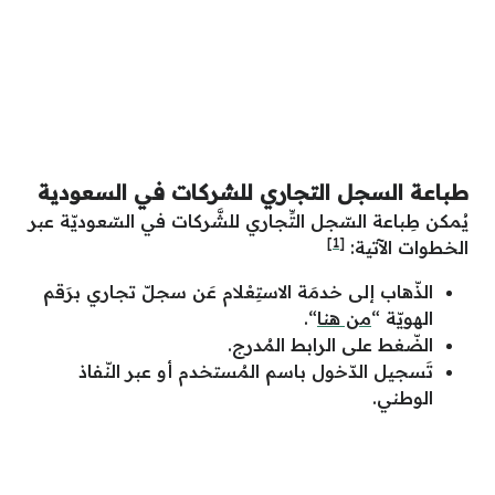
طباعة السجل التجاري للشركات في السعودية
يُمكن طِباعة السّجل التِّجاري للشَّركات في السّعوديّة عبر
[1]
الخطوات الآتية:
الذّهاب إلى خدمَة الاستِعْلام عَن سجلّ تجاري برَقم
الهويّة “
من هنا
“.
الضّغط على الرابط المُدرج.
تَسجيل الدّخول باسم المُستخدم أو عبر النّفاذ
الوطني.