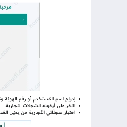
إدراج اسم المُستخدم أو رقم الهويّة و
النقر على أيقونة السّجلات التجارية.
اختيار سجلّاتي التّجارية من يميْن الصّ