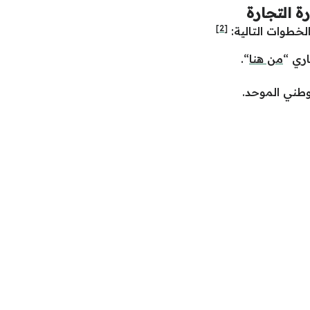
 التجارة
[2]
الخطوات التالية:
اري “
من هنا
“.
وطني الموحد.