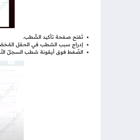
تَفتح صفحة تأكيد الشّطب.
إدراج سبب الشطب في الحقل المُخص
الضّغط فوق أيقونة شطب السجلّ التّ