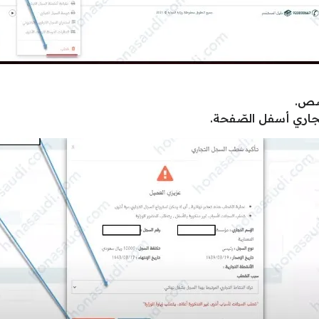
ّص.
جاري أسفل الصّفحة.