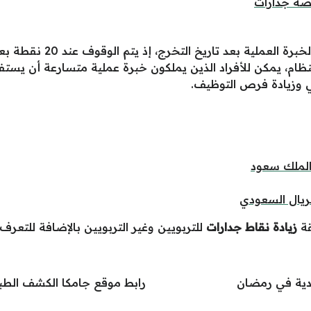
صة جدارات
يتم احتساب هذه النقاط على
نظام، يمكن للأفراد الذين يملكون خبرة عملية متسارعة أن يستفي
وزيادة فرص التوظيف.
الملك سعود
ريال السعودي
قة
زيادة نقاط جدارات
للتربويين وغير التربويين بالإضافة للتعرف
ودية في رمضان
رابط موقع جامكا الكشف الطبي