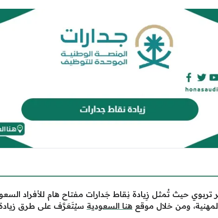
 تربوي حيث تُمثل زِيادة نِقاط جَدارات مفتاح هام للأفراد ا
لمهنية، ومن خلال موقع
هنا السعودية
سيُتَعَرَّف على طرق زيادة