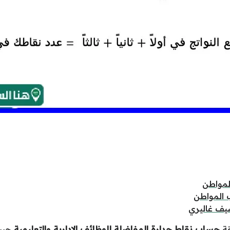
لمواطن
 المواطن
يف غاليري
قة
حساب نقاط جدارة المفاضلة للوظائف الادارية والتعليمية
حيث