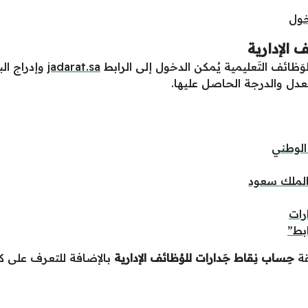
خول
الإدارية
َظائف التَعليمية يُمكن الدخول إلى الرابط
jadarat.sa
وإدراج الب
دل والدرجة الحاصل عليها.
الوطني
الملك سعود
رات
بط”
قة
حِساب نِقاط جَدارات للوُظائف الإدارية
بالإضافة للتعرف على ك