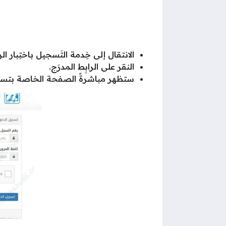
الانتقال إلى خِدمة التَسجيل باختِبار ا
النقر على الرابِط المدرَج.
ستظهر مباشرةً الصفحة الخاصة بتسجيل