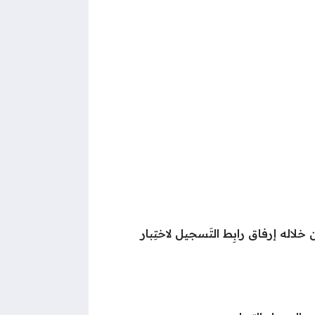
خلاله إرفاق رابِط التَسجيل لاختِبار