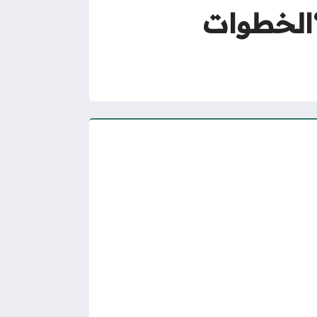
يف ساعات في ممارس بلس 1447 “الخطوات