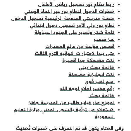
رابط نظام نور تسجيل رياض الأطفال
خطوات الدخول لنظام نور عبر النفاذ الوطني
منصة مدرستي الصفحة الرئيسية تسجيل الدخول
نظام نور ولي الأمر تسجيل دخول ابتدائي
كلمة شكر وتقدير على الجهود المبذولة
لغز صعب
قصص مؤلمة من عالم المخدرات
متى تبدا الاختبارات النهائيه الترم الثالث
نكت مضحكة جدا قصيرة
خاتمة بحث ديني
نكت انجليزية مضحكة
اسم لقب قوي
رقم مفسر احلام لوجه الله
خاتمة بحث
نموذج عذر غياب طالب عن المدرسة جاهز
الاستعلام عن ترقية بالسجل المدني وزارة التعليم
السعودية
وفي الختام يكون قد تم التعرف على خطوات
تَحديث