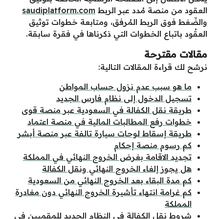
العقود من منصة مُدد عبر الربط
saudiplatform.com
والضّغط فوق الربط المُرفق، ومتابعة خطوات توثيق
العقُود باتباع الخطوات التي ذكرناها في فقرة سابقة.
مقالات مقترحة
نرشح لك قراءة المقالات التالية:
ما هو سبب عدم نزول حساب المواطن
تسجيل الدخول إلى نظام فارس الجديد
طريقة نقل الكفالة في السعودية عبر منصة قوى
خطوات رفع المطالبات المالية في منصة اعتماد
طريقة إسقاط لوحات سيارة تالفة عبر منصة أبشر
كم رسوم منصة إحكام
تجديد الاقامة بغرض الخروج النهائي في المملكة
هل يجوز إلغاء الخروج النهائي ونقل الكفالة
كم مدة البقاء بعد الخروج النهائي من السعودية
كم غرامة انتهاء تأشيرة الخروج النهائي دون مغادرة
المملكة
شروط نقل الكفالة في النظام الجديد للمقميين في