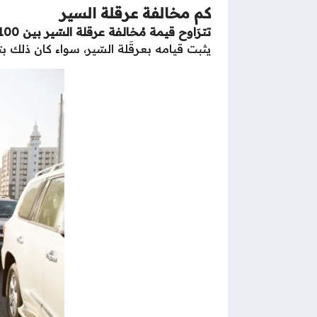
كم مخالفة عرقلة السير
تترَاوح قيمة مُخالفة عرقلة السّير بين 100 إلى 300 ريال سعودي، وقد تصل إلى عقوبَة السّجن عشرَة أيّام
يثبت قيامه بعرقَلة السّير، سواء كان ذلك 