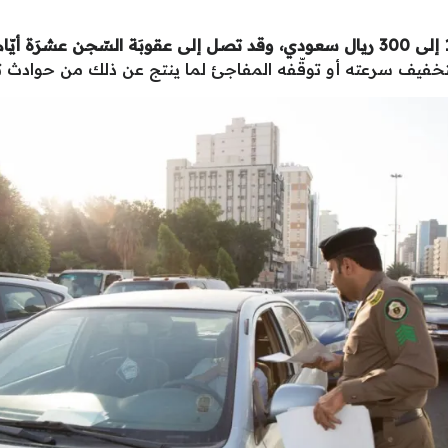
بتخفيف سرعته أو توقّفه المفاجئ لما ينتج عن ذلك من حوادث تود