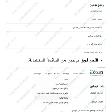
النّقر فوق توطين من القائمة المنسَدلة.