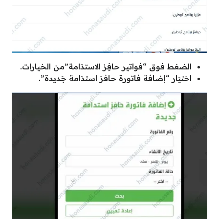
الضغط فوق “فواتير حافِز الاستدَامة”من الخيارات.
اختيَار “إضافة فاتورة حافز استدَامة جَديدة”.