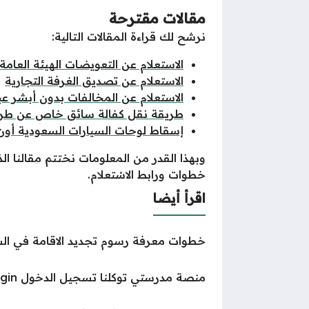
مقالات مقترحة
نرشح لك قراءة المقالات التالية:
الاستعلام عن التعويضات الهيئة العامة 
الاستعلام عن تصديق الغرفة التجارية
الاستعلام عن المخالفات بدون أبشر عب
طريقة نقل كفالة سائق خاص عن طري
إسقاط لوحات السيارات السعودية أون 
وبهذا القدر من المعلومات نختتم مقالنا ا
خطوات ورابط الاسْتعلام.
اقرأ أيضا
خطوات معرفة رسوم تجديد الاقامة في ال
منصة مدرستي توكلنا تسجيل الدخول madrasati tawakkalna login