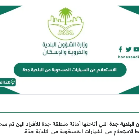
 البلدية جدة
التي أتاحتها أمانة منطقة جدة للأفراد الين تم س
لاستِعلام عن السَّيارات المَسحُوبة من البَلديّة جدَّة.