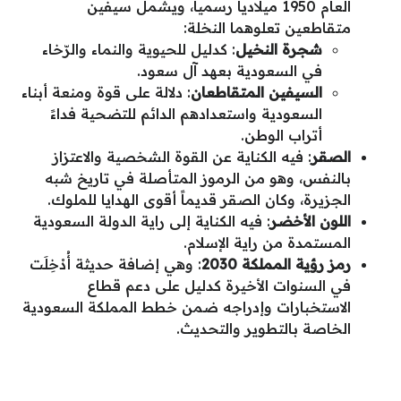
العام 1950 ميلادياً رسمياً، ويشمل سيفين
متقاطعين تعلوهما النخلة:
شجرة النخيل
: كدليل للحيوية والنماء والرّخاء
في السعودية بعهد آل سعود.
السيفين المتقاطعان
: دلالة على قوة ومنعة أبناء
السعودية واستعدادهم الدائم للتضحية فداءً
أتراب الوطن.
الصقر
: فيه الكناية عن القوة الشخصية والاعتزاز
بالنفس، وهو من الرموز المتأصلة في تاريخ شبه
الجزيرة، وكان الصقر قديماً أقوى الهدايا للملوك.
اللون الأخضر
: فيه الكناية إلى راية الدولة السعودية
المستمدة من راية الإسلام.
رمز رؤية المملكة 2030
: وهي إضافة حديثة أُدْخِلَت
في السنوات الأخيرة كدليل على دعم قطاع
الاستخبارات وإدراجه ضمن خطط المملكة السعودية
الخاصة بالتطوير والتحديث.