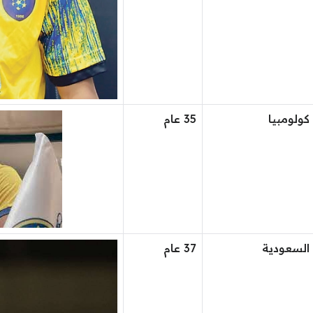
كولومبيا
35 عام
السعودية
37 عام