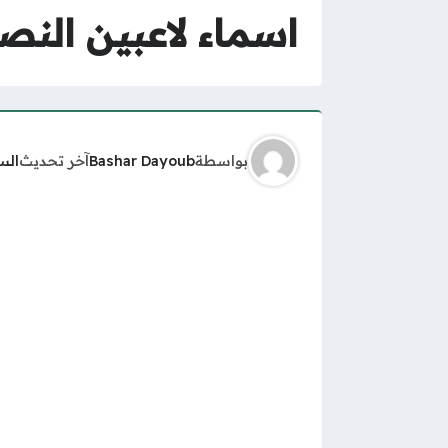
اسماء لاعبين النصر السعودي 25
بواسطة
Bashar Dayoub
آخر تحديث
الس