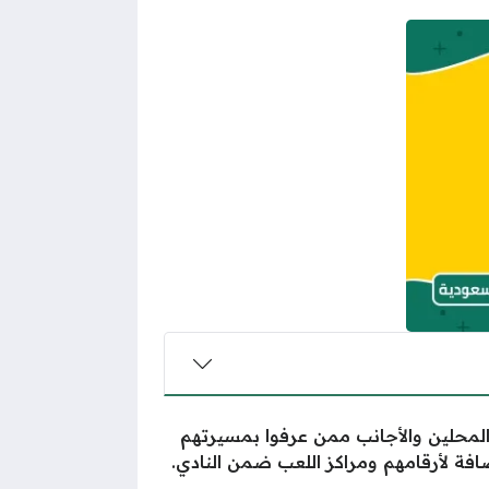
 المحلين والأجانب ممن عرفوا بمسيرتهم
افة لأرقامهم ومراكز اللعب ضمن النادي.