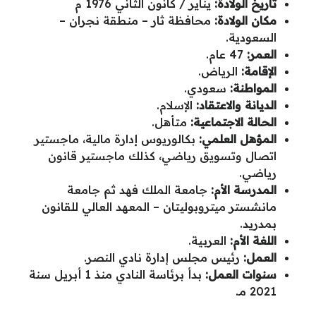
تاريخ الولادة
:
يناير / كانون الثاني 1976 م
مكان الولادة
:
محافظة ثار – منطقة نجران –
السعودية.
العمر
:
47 عام.
الإقامة
:
الرياض.
المواطنة
:
سعودي.
الديانة والاعتقاد
:
الإسلام.
الحالة الاجتماعية
:
متأهل.
المؤهل العلمي
:
بكالوريوس إدارة مالية، ماجستير
اتصال وتسويق رياضي، كذلك ماجستير قانون
رياضي.
المدرسة الأم
:
جامعة الملك فهد ثم جامعة
مانشستر ميتروبوليتان – المعهد العالي للقانون
بمدريد.
اللغة الأم
:
العربية.
العمل
:
رئيس مجلس إدارة نادي النصر.
سنوات العمل
:
بدأ برئاسة النادي منذ 1 أبريل سنة
2021 مـ.