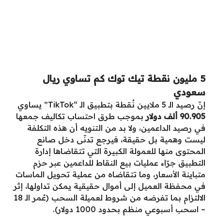
5 مليون نقطة تيك توك كم تساوي ريال
سعودي
إنّ رصيد الـ 5 ملايين نُقطة بتطبيق الـ “TikTok” يساوي
90.905 ألف دولار
بموجب طرق احتساب تكاليف جمعها
في رصيد الداعمين، ولا بد من التنويه أن هذه التكلفة
ليست وهمية بل حقيقة، فيرجع تدنّى دخل صانع
المحتوى منها للعمولة الكبيرة التي تتقاضاها إدارة
التطبيق جرّاء عمليات بيع النقاط للداعمين عبر حزم
متباينة الأسعار، وما تتقاضاه من عملية تحويل الماسات
في محفظة العميل إلى أموال حقيقية يمكن تداولها، إثر
الالتزام بما تفرضه من شروط لعميلة السحب (عُمر الـ 18
– اسحب أسبوعي منظم بحدود 1000 دولار).