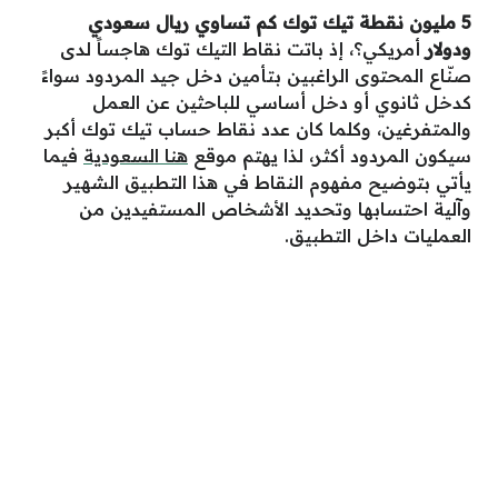
5 مليون نقطة تيك توك كم تساوي ريال سعودي
ودولار
أمريكي؟، إذ باتت نقاط التيك توك هاجساً لدى
صنّاع المحتوى الراغبين بتأمين دخل جيد المردود سواءً
كدخل ثانوي أو دخل أساسي للباحثين عن العمل
والمتفرغين، وكلما كان عدد نقاط حساب تيك توك أكبر
سيكون المردود أكثر، لذا يهتم موقع
هنا السعودية
فيما
يأتي بتوضيح مفهوم النقاط في هذا التطبيق الشهير
وآلية احتسابها وتحديد الأشخاص المستفيدين من
العمليات داخل التطبيق.