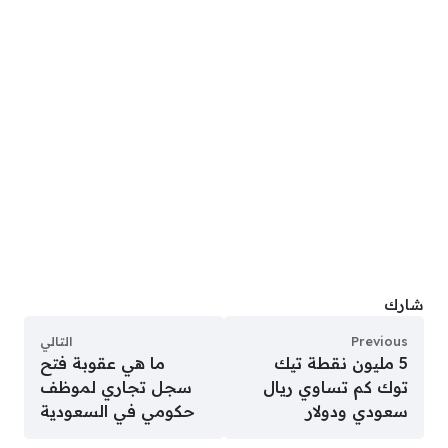
شارك
Previous
التالي
5 مليون نقطة تيك
ما هي عقوبة فتح
توك كم تساوي ريال
سجل تجاري لموظف
سعودي ودولار
حكومي في السعودية