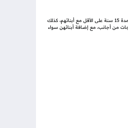
أعلنت المملكة العربية السعودية عن نيتها منح الجنسية والإِقامة الدائمة لمواليد المملكة الذي أقاموا فيها مدة 15 سنة على الأقل مع أبنائهم، كذلك
وجات من أجانب، مع إضافة أبنائهن سواء