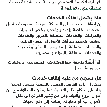
اقرأ أيضًا:
كيفية الاستعلام عن حالة طلب شهادة صحية
منصة بلدي برقم الهوية
ماذا يشمل ايقاف الخدمات
إن إيقاف الخدمات في المملكة العربية السعودية يشمل
الخدمات الخاصة بإصدار وتجديد رخص السيارات
والمركبات، والخدمات المتعلقة بالمرور، والخدمات
الخاصة بتجديد بطاقات الأحول أو الهوية الوطنية،
والخدمات المتعلقة بإصدار جواز السفر أو تجديده،
والخدمات المتعلقة بالبنوك والمصارف.
اقرأ أيضًا:
طريقة ربط المشتركين السعوديين بالمنشآت
لدى وزارة العمل
هل يسجن من عليه إيقاف خدمات
يمكن أن يأمر القاضي المعني بالقضية بسجن المدين
بناءً على أحكام نظام التنفيذ، كما يمكن طلب الإفصاح عن
أموال الزوج والأولاد وكل من تشير القرائن إلى نقل
الأموال إليه أو محاباته، إضافةً إلى منع الجهات