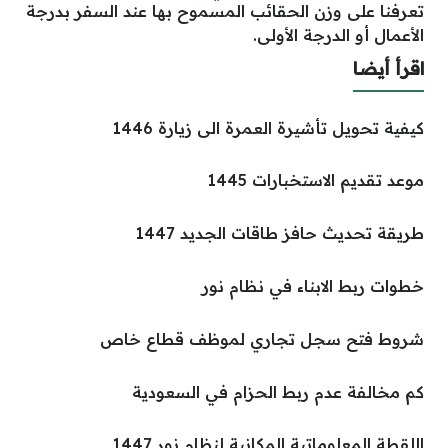
زن الحقائب المسموح بها عند السفر بدرجة
رجة الأولى.
يرة العمرة الى زيارة 1446
تخبارات 1445
افز طاقات الجديد 1447
بناء في نظام نور
جل تجاري لموظف قطاع خاص
م ربط الحزام في السعودية
تية المكانية لنظام نور 1447