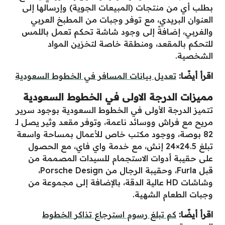
نتجات (المبيعات الجوية) وإرسالها إلى
دي، مع توفر وجبات من المطبخ العربي
فةً إلى وجود شاشة تحكم تعمل باللمس
عد، ومنطقة خاصة لتخزين المواد
يل بيانات المسافر في الخطوط السعودية
رجة الاولى في الخطوط السعودية
 الأولى في الخطوط السعودية بوجود سرير
 ووسائد ناعمة، وتوفر مقعد وثير يصل لـ
ووجود مكتب خاص للأعمال بمساحة واسعة
بلغ 24.5×24 إنش، مع خدمة واي فاي، مع الحصول
وات الاستجمام للسيدات المصممة من
قبل Furla، وحقيبة الرجال من Porsche Design،
شاشات HD عالية الدقة، بالإضافة إلى مجموعة من
 الشهية.
تبلغ رسوم استرجاع تذاكر الخطوط