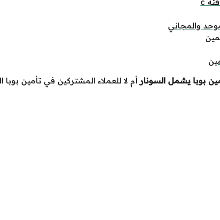
ئة c
موحد والمجاني
يمين
ين
ين بوبا يشمل السونار
أم لا للعملاء المشتركين في تأمين بوبا ا