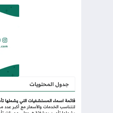
جدول المحتويات
قائمة اسماء المستشفيات التي يشملها تأم
لتتناسب الخدمات والأسعار مع أكبر عدد 
يشملها تأمين بوبا فئة a، وعلى مميزات تأمين بوبا فئة a.