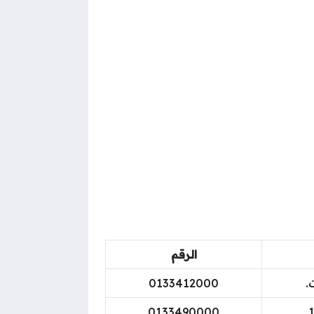
الرقم
.
0133412000
0133490000