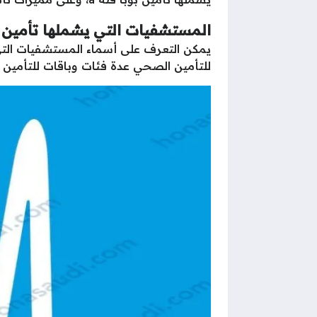
المستشفيات التي يشملها تأمين بو
يمكن التعرف على أسماء المستشفيات التي يشملها تأمين بوبا للفئة a
للتأمين الصحي عدة فئات وباقات للتأمين الطبي، والباقة a هي أفضل الفئات المتوفرة، وذلك بسبب الخ