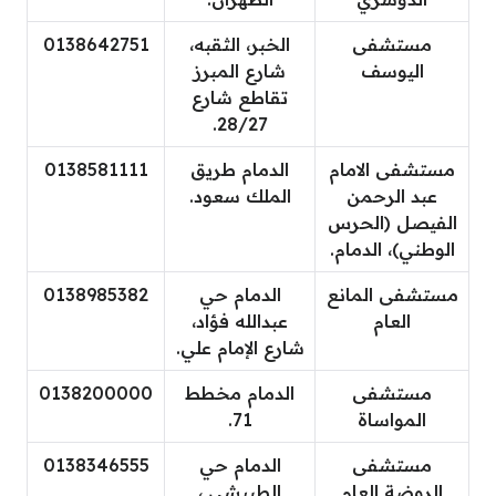
مستشفى
الخبر، الثقبه،
0138642751
اليوسف
شارع المبرز
تقاطع شارع
28/27.
مستشفى الامام
الدمام طريق
0138581111
عبد الرحمن
الملك سعود.
الفيصل (الحرس
الوطني)، الدمام.
مستشفى المانع
الدمام حي
0138985382
العام
عبدالله فؤاد،
شارع الإمام علي.
مستشفى
الدمام مخطط
0138200000
المواساة
71.
مستشفى
الدمام حي
0138346555
الروضة العام
الطبيشي ،