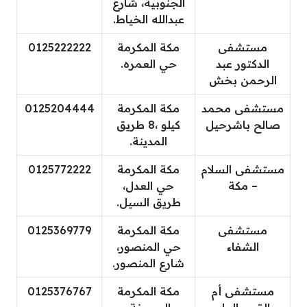
الجنوبية، شارع
عبدالله الخياط.
مستشفى
مكة المكرمة
0125222222
الدكتور عبد
حي العمره.
الرحمن بخش
مستشفى محمد
مكة المكرمة
0125204444
صالح باشرحيل
كيلو ،8 طريق
المدينة.
مستشفى السلام
مكة المكرمة
0125772222
– مكة
حي العدل،
طريق السيل.
مستشفى
مكة المكرمة
0125369779
الشفاء
حي المنصور،
شارع المنصور.
مستشفى أم
مكة المكرمة
0125376767