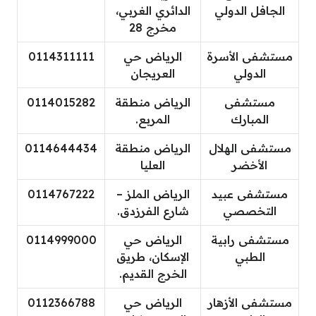
الجافل الدولي
الدائري الغربي،
مخرج 28
مستشفى الأسرة
الرياض حي
0114311111
الدولي
العريجان
مستشفى
الرياض منطقة
0114015282
المبارك
المربع.
مستشفى الهلال
الرياض منطقة
0114644434
الأخضر
العليا
مستشفى عبيد
الرياض الملز –
0114767222
التخصصي
شارع الفرزدق.
مستشفى رابية
الرياض حي
0114999000
الطبي
الإسكان، طريق
الخرج القديم.
مستشفى الأزهار
الرياض حي
0112366788