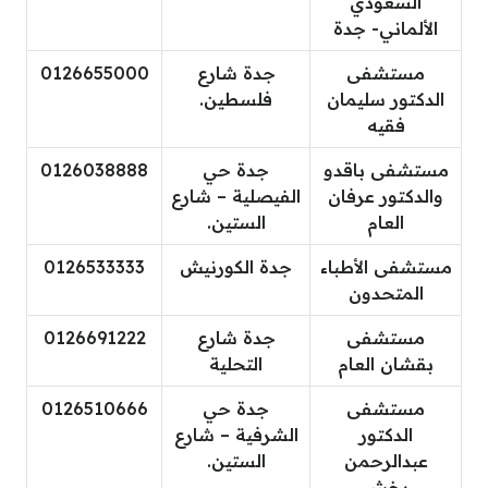
السعودي
الألماني- جدة
مستشفى
جدة شارع
0126655000
الدكتور سليمان
فلسطين.
فقيه
مستشفى باقدو
جدة حي
0126038888
والدكتور عرفان
الفيصلية – شارع
العام
الستين.
مستشفى الأطباء
جدة الكورنيش
0126533333
المتحدون
مستشفى
جدة شارع
0126691222
بقشان العام
التحلية
مستشفى
جدة حي
0126510666
الدكتور
الشرفية – شارع
عبدالرحمن
الستين.
بخش