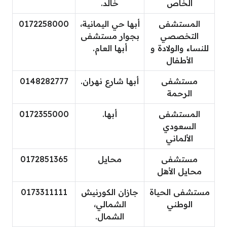
الخاص
خالد.
المستشفى
أبها حي اليمانية،
0172258000
التخصصي
بجوار مستشفى
للنساء والولادة و
أبها العام.
الأطفال
مستشفى
أبها شارع نهران.
0148282777
الرحمة
المستشفى
أبها.
0172355000
السعودي
الألماني
مستشفى
محايل
0172851365
محايل الأهل
مستشفى الحياة
جازان الكورنيش
0173311111
الوطني
الشمالي،
الشمال.