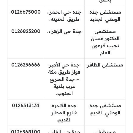
مستشفى جده
جده حي الحمرا،
0126675000
الوطني الجديد
طريق المدينه.
مستشفى
جدة حي الزهراء.
0126823200
الدكتور غسان
نجيب فرعون
العام
مستشفى الظافر
جده حي الأمير
0126256666
فواز طريق مكة
– جدة السريع
غرب بلدية
الجنوب.
مستشفى جده
جده الكندره،
0126313131
الوطني القديم
شارع المطار
القديم.
مستشفى
جدة حي الغليل
0126368100