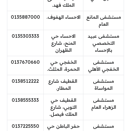
الملك فهد.
مستشفى المانع
الاحساء الهفوف.
0135887000
العام
مستشفى عبيد
الاحساء حي
0135303333
التخصصي
المنح، شارع
بالإحساء
الظهران
مستشفى
الخفجي حي
0137670660
الخفجي الأهلي
الحمرة، المثلث.
مستشفى
القطيف شارع
0138512222
المواساة
المطار.
مستشفى
القطيف حي
0138555333
الزهراء العام
التوبي، شارع
الملك فيصل.
مستشفى
حفر الباطن حي
0137225550