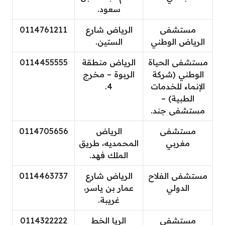
سعود.
مستشفى
الرياض شارع
0114761211
الرياض الوطني
الستين.
مستشفى الحياة
الرياض منطقة
0114455555
الوطني (شركة
الربوة – مخرج
الإنماء للخدمات
4.
الطبية) –
مستشفى جند.
مستشفى
الرياض
0114705656
مغربي
المحمديه، طريق
الملك فهد.
مستشفى الفلاح
الرياض شارع
0114463737
الدولي
عمار بن ياسر،
غريبة.
مستشفى
الريا الخط
0114322222