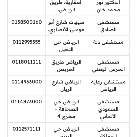
الدكتور نور
العقارية، طريق
محمد خان
الرياض.
مستشفى
سيهات شارع أبو
0138500160
الصادق
موسى الأنصاري.
مستشفى دلة
الرياض حي
0112995555
النخيل
مستشفى
الرياض طريق
0118011111
الحرس الوطني
الخريص
مستشفى رعاية
الرياض شارع
0114933000
الرياض
الريان
مستشفى
الرياض حي
0114873000
السعودي
الصحافة –
الألماني
مخرج 4
مستشفى
الرياض حي
0112571111
المملكة
الربيع