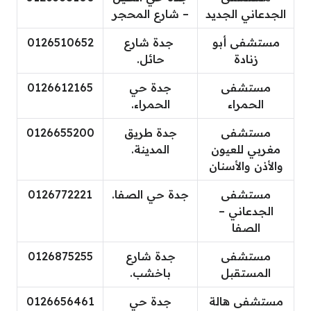
الجدعاني الجديد
– شارع المحجر
مستشفى أبو
جدة شارع
0126510652
زنادة
حائل.
مستشفى
جدة حي
0126612165
الحمراء
الحمراء.
مستشفى
جدة طريق
0126655200
مغربي للعيون
المدينة.
والأذن والأسنان
مستشفى
جدة حي الصفا.
0126772221
الجدعاني –
الصفا
مستشفى
جدة شارع
0126875255
المستقبل
باخشب.
مستشفى هالة
جدة حي
0126656461