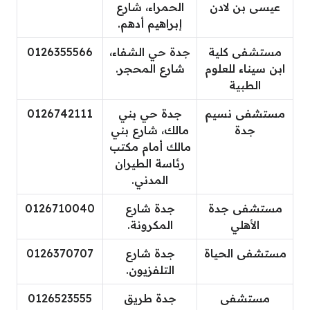
عيسى بن لادن
الحمراء، شارع
إبراهيم أدهم.
مستشفى كلية
جدة حي الشفاء،
0126355566
ابن سيناء للعلوم
شارع المحجر.
الطبية
مستشفى نسيم
جدة حي بني
0126742111
جدة
مالك، شارع بني
مالك أمام مكتب
رئاسة الطيران
المدني.
مستشفى جدة
جدة شارع
0126710040
الأهلي
المكرونة.
مستشفى الحياة
جدة شارع
0126370707
التلفزيون.
مستشفى
جدة طريق
0126523555