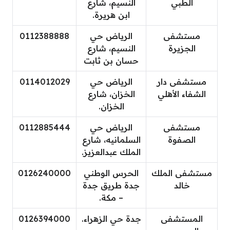
الطبي
النسيم، شارع
ابن هريرة.
مستشفى
الرياض حي
0112388888
الجزيرة
النسيم، شارع
حسان بن ثابت
مستشفى دار
الرياض حي
0114012029
الشفاء الأهلي
الخزان، شارع
الخزان.
مستشفى
الرياض حي
0112885444
الصفوة
السلمانيه، شارع
الملك عبدالعزيز.
مستشفى الملك
الحرس الوطني
0126240000
خالد
جدة طريق جدة
– مكة.
المستشفى
جدة حي الزهراء.
0126394000