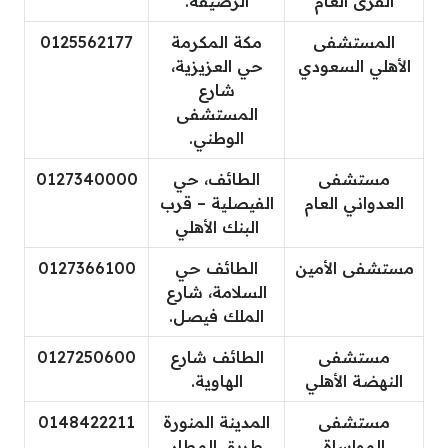
القرى العام
الرصيفة.
المستشفى
مكة المكرمة
0125562177
الأهلي السعودي
حي العزيزية،
شارع
المستشفى
الوطني.
مستشفى
الطائف، حي
0127340000
العدواني العام
الفيصلية – قرب
البنك الأهلي
مستشفى الأمين
الطائف حي
0127366100
السلامة، شارع
الملك فيصل.
مستشفى
الطائف شارع
0127250600
النهضة الأهلي
الهاوية.
مستشفى
المدينة المنورة
0148422211
المواساة
طريق المطار