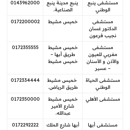
مستشفى ينبع
ينبع مدينة ينبع
0143962000
الوطني
الصناعية.
مستشفى
خميس مشيط
0172200002
الدكتور غسان
نجيب فرعون
مستشفى
خميس مشيط
0172355555
مغربي للعيون
طريق أبها –
والأذن و الأسنان
خميس مشيط
– عسير
مستشفى الحياة
خميس مشيط
0172334444
الوطني
طريق الرياض.
مستشفى الأهلي
خميس مشيط
0172350000
شارع الأمير
عبدالله.
مستشفى أبها
أبها شارع الملك
0172292222