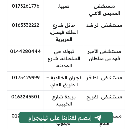
مستشفى
صبيا.
0173261776
العميس الأهلي
مستشفى الراشد
حائل شارع
0165332222
الملك فيصل،
العزيزية
مستشفى الأمير
تبوك حي
0144280444
فهد بن سلطان
السلطانة، شارع
المدينة.
مستشفى الظافر
نجران الخالدية –
0175429999
الطريق العام.
مستشفى الفريح
بريدة شارع
0163245501
الخبيب.
مستشفى غدران
بلجرشي –
0177220554
إنضم لقناتنا على تيليجرام
العام
الجنوب