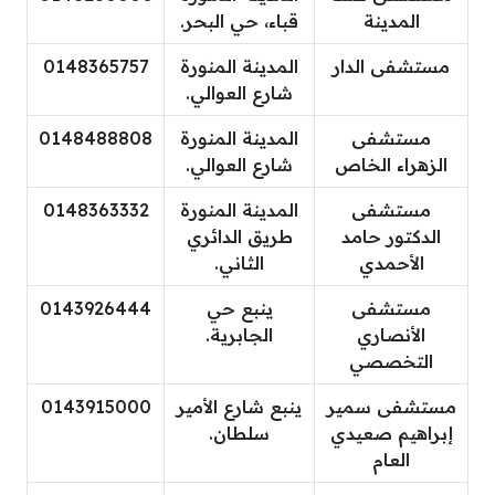
المدينة
قباء، حي البحر.
مستشفى الدار
المدينة المنورة
0148365757
شارع العوالي.
مستشفى
المدينة المنورة
0148488808
الزهراء الخاص
شارع العوالي.
مستشفى
المدينة المنورة
0148363332
الدكتور حامد
طريق الدائري
الأحمدي
الثاني.
مستشفى
ينبع حي
0143926444
الأنصاري
الجابرية.
التخصصي
مستشفى سمير
ينبع شارع الأمير
0143915000
إبراهيم صعيدي
سلطان.
العام