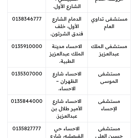
الشارع الأول.
مستشفى تداوي
الدمام الشارع
0138346777
العام
الأول، خلف
فندق الشرتون.
مستشفى الملك
الاحساء مدينة
0135910000
عبدالعزيز
الملك عبدالعزيز
الطبية.
مستشفى
الاحساء شارع
0135307000
الموسى
الظهران –
الاحساء.
مستشفى
الاحساء شارع
0135844000
الإحساء
الأمير طلال بن
عبدالعزيز.
مستشفى
الاحساء حي
0135827777
حسين العلي
الفيصليه، شارع