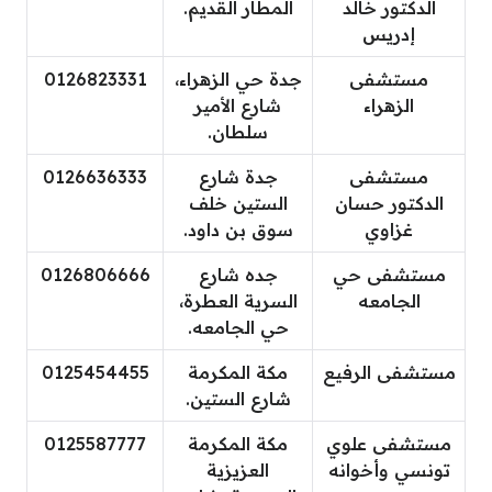
الدكتور خالد
المطار القديم.
إدريس
مستشفى
جدة حي الزهراء،
0126823331
الزهراء
شارع الأمير
سلطان.
مستشفى
جدة شارع
0126636333
الدكتور حسان
الستين خلف
غزاوي
سوق بن داود.
مستشفى حي
جده شارع
0126806666
الجامعه
السرية العطرة،
حي الجامعه.
مستشفى الرفيع
مكة المكرمة
0125454455
شارع الستين.
مستشفى علوي
مكة المكرمة
0125587777
تونسي وأخوانه
العزيزية