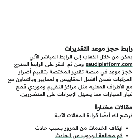
رابط حجز موعد التقديرات
يمكن
من
خلال
الذهاب
إلى
الرابط
المباشر
الآتي
saudiplatform.com
ومن
ثم
النقر
على
الرابِط
المدرج
حَجز موعِد في منصة تقدير المختصة بتقييم أضرار
المركبات ضمن أفضل المقاييس والمعايير وبالتعاون مع
مع الأطراف المعنية مثل مراكز التقييم وموردي قطع
غيار السيارات مما يسهل الإجراءات على المتضررين.
مقالات مختارة
نرشح لك أيضًا قراءة المقالات الآتية:
ايقاف الخدمات من المرور بسبب حادث
كم مخالفة الهروب من الحادث