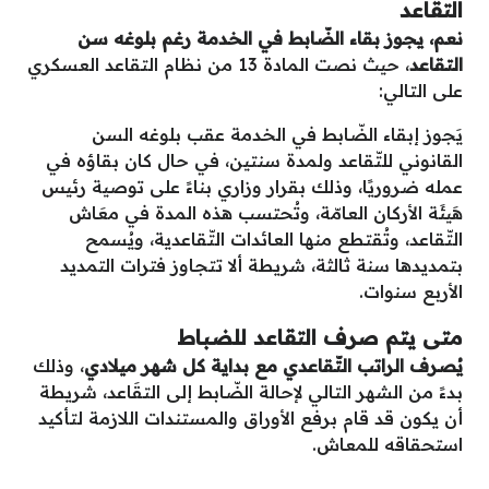
التقاعد
نعم، يجوز بقاء الضّابط في الخدمة رغم بلوغه سن
التقاعد
، حيث نصت المادة 13 من نظام التقاعد العسكري
على التالي:
يَجوز إبقاء الضّابط في الخدمة عقب بلوغه السن
القانوني للتّقاعد ولمدة سنتين، في حال كان بقاؤه في
عمله ضروريًا، وذلك بقرار وزاري بناءً على توصية رئيس
هَيئَة الأركان العامّة، وتُحتسب هذه المدة في معَاش
التّقاعد، وتُقتطع منها العائدات التّقاعدية، ويُسمح
بتمديدها سنة ثالثة، شريطة ألا تتجاوز فترات التمديد
الأربع سنوات.
متى يتم صرف التقاعد للضباط
يُصرف الراتب التّقاعدي مع بداية كل شهر ميلادي
، وذلك
بدءً من الشهر التالي لإحالة الضّابط إلى التقَاعد، شريطة
أن يكون قد قام برفع الأوراق والمستندات اللازمة لتأكيد
استحقاقه للمعاش.