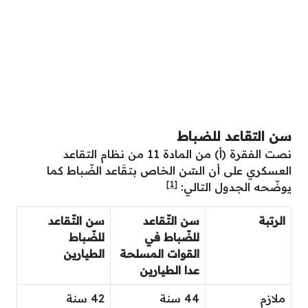
سن التقاعد للضباط
نصت الفقرة (أ) من المادة 11 من نظام التقاعد
العسكري على أن السّن الخاص بتقَاعد الضّباط كما
[1]
يوضّحه الجدول التالي:
الرتبة
سن التّقاعد
سن التّقاعد
للضّباط في
للضّباط
القوات المسلحة
الطيارين
عدا الطيارين
ملازم
44 سنة
42 سنة