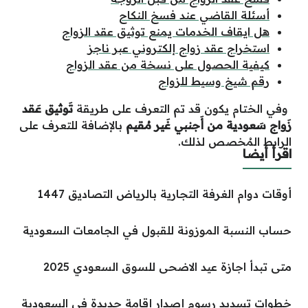
أسئلة القاضي عند فسخ النكاح
هل ايقاف الخدمات يمنع توثيق عقد الزواج
استخراج عقد زواج إلكتروني عبر ناجز
كيفية الحصول على نسخة من عقد الزواج
رقم شيخ وسيط للزواج
وفي الختام يكون قد تم التعرف على طريقة
تَوثيق عَقد
زَواج سَعودية من أَجنبي غَير مُقيم
بالإضافة للتعرف على
الرابط المُخصص لذلك.
اقرأ أيضا
أوقات دوام الغرفة التجارية بالرياض التصاديق 1447
حساب النسبة الموزونة للقبول في الجامعات السعودية
متى تبدأ اجازة عيد الاضحى للسوق السعودي 2025
خطوات تسديد رسوم إصدار إقامة جديدة في السعودية