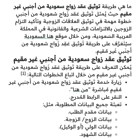
ما هي طريقة
توثيق عقد زواج سعودية من أجنبي غير
مقيم
حيث يُمثل تَوثيق عَقد زَواج سُعودية من أجنبي
خطوة مهمة في توثيق العلاقات الزوجية وتأكيد التزام
الزوجين بالالتزامات الشرعية والقانونية في المملكة
العربية السَعودية، ومن خلال موقع
هنا السعودية
سيُتَعَرَّف على طريقة تَوثيق عَقِد زَواج سُعودية مِن
أَجنَبي غَير مُقيم.
توثيق عقد زواج سعودية من أجنبي غير مقيم
يُمكن التعرف على طريقة تَوثيق عَقد زَواج سُعودية من
[1]
أجنبي غير مقيم من خلال اتباع الخطوات التالية:
زيارة خدمة تَوثيق عقد زواج سُعودية من أَجنبي غير
مُقيم مُباشرة “
من هنا
“.
النقر على الرابط المُدرج.
تعبئة جميع البيانات المطلوبة، مثل:
بيانات مقدم الطلب.
بيانات الزوج/ الزوجة.
بيانات الولي (أو الوكيل).
بيانات الشهود.