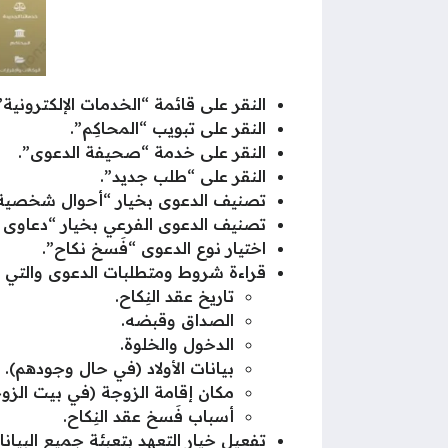
النقر على قائمة “الخدمات الإلكترونية”
النقر على تبويب “المحاكِم”.
النقر على خدمة “صحيفة الدعوى”.
النقر على “طلب جديد”.
تصنيف الدعوى بخيار “أحوال شخصية”
تصنيف الدعوى الفرعي بخيار “دعاوى ال
اختيار نوع الدعوى “فَسخ نكاح”.
قراءة شروط ومتطلبات الدعوى والتي
تاريخ عقد النِكاح.
الصداق وقبضه.
الدخول والخلوة.
بيانات الأولاد (في حال وجودهم).
مكان إقامة الزوجة (في بيت الزوجي
أسباب فَسخ عقد النِكاح.
تفعيل خيار التعهد بتعبئة جميع البي