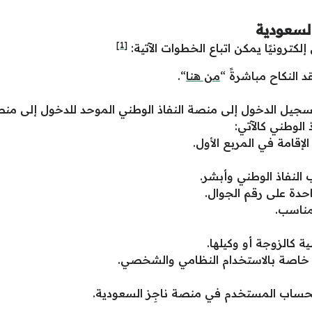
لسعودية
[1]
ترونيًا يمكن اتباع الخطوات الآتية:
د النكاح مباشرةً “
من هنا
“.
َسجيل الدخول إلى منصة النفاذ الوطني الموحد للدخول إلى منص
 الوطني كالآتي:
الإقامة في المربع الأول.
النفاذ الوطني وأبشر.
حدة على رقم الجوال.
مناسب.
ية كالزوجة أو وكيلها.
ة خاصة بالاستخدام النظامي والشخصي.
 لحساب المستخدم في منصة ناجِز السعودية.