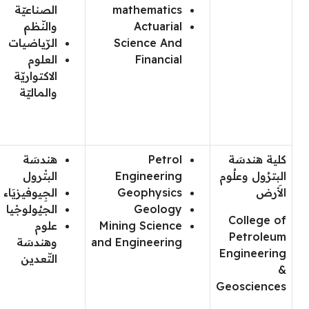
mathematics
الصناعيّة
Actuarial
والنّظم
Science And
الرّياضيات
Financial
العلوم
الاكتواريّة
والماليّة
كلية هندسَة
Petrol
هندسَة
البترُول وعلُوم
Engineering
البتْرول
الأَرض
Geophysics
الجِيوفيزيَاء
Geology
الجيُولوجْيا
College of
Mining Science
علوم
Petroleum
and Engineering
وهندسَة
Engineering
التّعدين
&
Geosciences