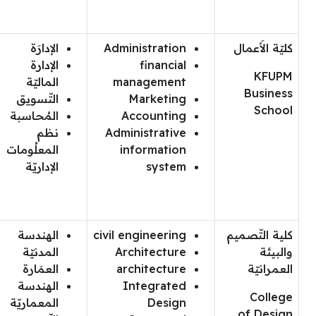
كليّة الأَعمال
Administration
الإدارَة
financial
الإدارة
KFUPM
management
الماليّة
Business
Marketing
التّسويق
School
Accounting
المُحاسبة
Administrative
نظم
information
المعلُومات
system
الإداريّة
كلية التّصميم
civil engineering
الهندسة
والبيئة
Architecture
المدنيّة
العمرانيّة
architecture
العمَارة
Integrated
الهندسة
College
Design
المعماريّة
of Design