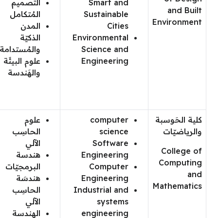
Smart and
التّصميم
and Built
Sustainable
المُتكامل
Environment
Cities
المدن
Environmental
الذكيّة
Science and
والمُستدامة
Engineering
علوم البيئَة
والهَندسة
كلية الحَوسبة
computer
علوم
والرياضيّات
science
الحاسِب
Software
الآلي
College of
Engineering
هندسة
Computing
Computer
البرمجيّات
and
Engineering
هندسَة
Mathematics
Industrial and
الحاسِب
systems
الآلي
engineering
الهندسة