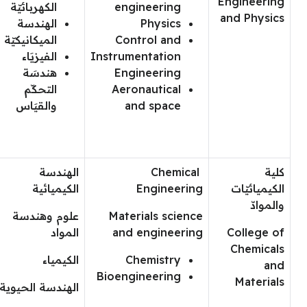
Engineering
engineering
الكهربائيّة
and Physics
Physics
الهندسة
Control and
الميكانيكيّة
Instrumentation
الفيزيَاء
Engineering
هندسَة
Aeronautical
التحكّم
and space
والقيَاس
كلية
Chemical
الهندسة
الكيميائيّات
Engineering
الكيميائية
والموادّ
Materials science
علوم وهندسة
College of
and engineering
المواد
Chemicals
Chemistry
الكيمياء
and
Bioengineering
Materials
الهندسة الحيوية