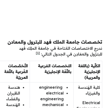
تخصصات جامعة الملك فهد للبترول والمعادن
ندرج الاختصاصات المُتاحة في جَامعَة الملِك فَهد
[1]
للبترُول والمَعَادِن في الجدول التالي:
الكلّية (باللغة
التخصصات الفرعية
التّخصّصات
الإنجليزية
باللّغَة الإنجليزية
الفَرعية باللّغة
والعربية)
العربيّة
كلية الهَندسة
engineering
هندسة
والفيزيَاء
electrical
الطّيران
engineering
والفضَاء
Electrical
mechanical
الهَندسة