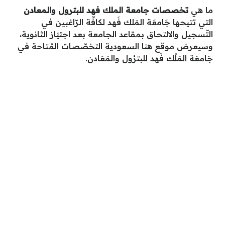
ما هي
تخصصات جامعة الملك فهد للبترول والمعادن
التي تتيحها جَامعَة المَلك فَهد لكافّة الرّاغبين في
التّسجيل والالتحاق بمقاعد الجامعة بعد اجتيَاز الثانوية،
وسيعرض موقع
هنا السعودية
التخصّصات المُتاحة في
جَامعَة المَلْك فَهد للبترُول والمَعَادن.