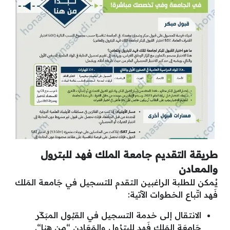
طريقة التقديم جامعة الملك فهد للبترول
والمعادن
يُمكن للطلبة الراغبين التقدم للتسجيل في جَامعة المَلك
فَهد اتّباع الخطوات الآتية:
الانتقال إلى خدمة التسجيل في القبُول المبَكّر
جَامعَة المَلك فَهد للبترُول والمَعَادن “
من هنا
“.