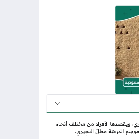
ي، ويقصدها الأفراد من مختلف أنحاء
ِم الدّرعيّة مطلّ البجِيري.