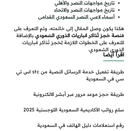
تاريخ مواجهات النصر والأهلي
تاريخ مواجهات النصر والاتحاد
أسماء لاعبي النصر السعودي القدامى
هكذا يكون وصل المقال إلى خاتمته، وتم التعرف على
مَنصة حَجز تَذاكر مُباريات الدَوري السَعودي
بالإضافة
للتعرف على الخطوات اللازمة لِحَجز تَذاكر مُباريات
الدَوري السُعودي.
اقرأ أيضا
طريقة تفعيل خدمة الرسائل النصية من stc اس تي
سي في السعودية
طريقة حجز موعد مرور عبر أبشر الالكترونية
سلم رواتب الأكاديمية السعودية اللوجستية 2025
رقم استعلامات دليل الهاتف في السعودية