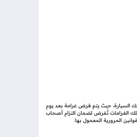
رض غرامة مالية تقدر بمبلغ 100 ريال سعودي على مالك السيارة، حيث يتم فرض غرامة بعد يوم
 هذه الغرامة مع مرور الوقت، حتى يصل الحد الأقصى إلى 60 يوم تأخير، تلك الغرامات تُفرض لضمان التزام أصحاب
وانين المرورية المعمول بها.