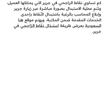
كم تساوي نقاط الراجحي في جرير التي يمتلكها العميل،
وتتم عملية الاستبدال بصورة مباشرة عبر زيارة جرير
وإبلاغ المحاسب بالرغبة باسْتبدال النّقاط بإحدى
الخدمات المقدمة ضمن المكتبة، ويهتم موقع
هنا
السعودية
بعرض طَريقة
استبدَال نقَاط الرّاجحي
في
جَرير.