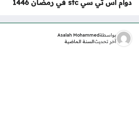
دوام اس تي سي stc في رمضان 1446
بواسطة
Asalah Mohammed
آخر تحديث
السنة الماضية