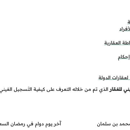
ة
فراد
ة العقارية
إحكام
لعقارات الدولة
ني للعَقار
الذي
تم
من
خلاله
التعرف
على
كيفية التَسجيل العَيني
محمد بن سلمان
آخر يوم دوام في رمضان السعودية 2025