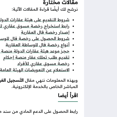
مقالات مختارة
نرشح لك أيضًا قراءة المقالات الآتية:
شروط التقديم على هيئة عقارات الدول
رابط استخراج رخصة مسوق عقاري للأ
إصدار رخصة فال العقارية
شروط الحصول على رخصة فال للوساط
أنواع رخصة فال للوساطة العقارية
حجز موعد هيئة عقارات الدولة منصة 
تقديم طلب تملك عقار منصة إحكام
رخصة مسوق عقاري للأفراد
الاستعلام عن التعويضات الهيئة العامة 
وبهذه
المعلومات
ننهي
مقال
التَسجيل العَي
المباشر الخاص بالخدمة الإلكترونية.
اقرأ أيضا
رابط الحصول على الدعم المادي من سند 