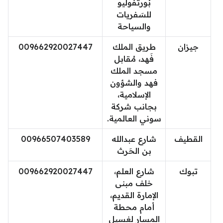
بُورتفوليو
للسَفريات
والسياحة
جيزان
طريق الملك
009662920027447
فَهد، مُقابل
مسجد الملك
فهد والشؤون
الإسلامية،
بجانب شركة
سوني العالمية.
القطيف
شارع عبدالله
00966507403589
بن الحَرث
تبوك
شارع العلم،
009662920027447
خلف مبنى
الإمارة القديم،
أمام محطة
المسار لغسيل