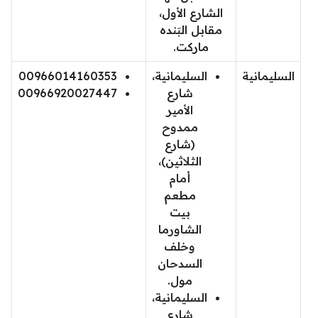
الشارع الأول،
مقابل البَنده
ماركت.
السليمانية
السليمانية،
00966014160353
شارع
00966920027447
الأمير
ممدوح
(شارع
الثلاثين)،
أمام
مطعم
بيت
الشاورما
وخلف
السدحان
مول.
السليمانية،
شارع