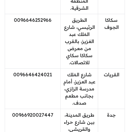
المنطقة
الشرقية.
سكاكا
الطريق
0096646252966
الجوف
الرئيسي، شارع
المَلك عبد
العَزيز، بالقرب
من معرض
سكاكا سكاي
للاتصالات.
القريات
شارع المَلك
0096646424021
عبد العزيز، أمام
مدرسة الرَازي،
بجانب مطعم
صدف.
جدة
طريق المدينة،
00966920027447
بين شارع حراء
والقريشي،