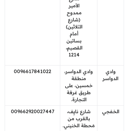
الأمير
ممدوح
(شارع
الثلاثين)
أمام
بساتين
القصيم،
1214
وادي
وادي الدواسر،
0096617841022
الدواسر
منطقة
خمسين، على
طريق غرفة
التجارة.
الخفجي
شارع نايِف،
009662920027447
بالقرب من
مَحطة الخنيني.