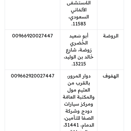
المُستشفى
الألمَاني
السعودي،
11583.
الروضة
أبو سَعيد
00966920027447
الخُضري
رَوضة، شارِع
خَالد بن الوليد،
13215.
الهفوف
دوار المرور،
009662920027447
بالقرب من
العثيم مول
والمكتبة العامّة
ومركز سيارات
دودج وشركة
الصفا للتأمين،
الدمام، 31441،