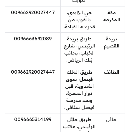
الكويت
مكة
حي الزايدي،
009662920027447
المكرمة
بالقرب من
مَدرسة القيادة.
بريدة
طريق برِيدة
0096663692089
القصيم
الرئيسي، شارع
الخبّاب، بجانب
بَنك الرياض.
الطائف
طريق المَلك
009662920027447
فيصل، سوق
المُعاوية، قبل
دوار المسرة،
وبعد مدرسة
فيصل سنَافي.
حائل
طريق حائِل
0096665314199
الرئيسي، مكتب