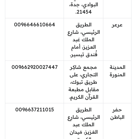
البوادي، جدة،
21454.
عرعر
الطريق
0096646610664
الرئيسي، شارِع
الملك عَبد
العزيز، أمام
فُندق تيسير.
المدينة
مجمع شاكِر
009662920027447
المنورة
التجاري، على
طريق تبوك،
مقابل مطبعة
القرآن الكريم.
حفر
الطريق
0096637211015
الباطن
الرئيسي، شارِع
الملك عبد
العَزيز، مَيدان