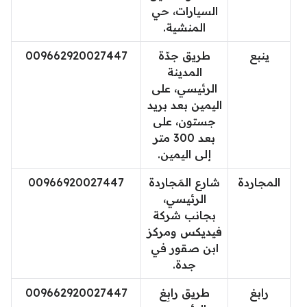
السيارات، حي
المنشية.
ينبع
طريق جدّة
009662920027447
المدينة
الرئيسي، على
اليمين بعد بريد
جستون، على
بعد 300 متر
إلى اليمين.
المجاردة
شارع المَجاردة
00966920027447
الرئيسي،
بجانب شركة
فيديكس ومركز
ابن صقور في
جدة.
رابغ
طريق رابِغ
009662920027447