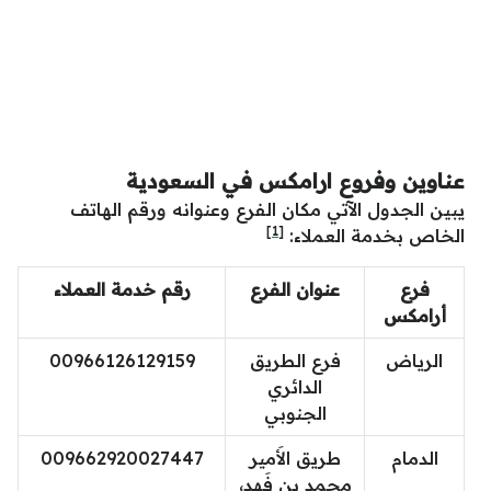
عناوين وفروع ارامكس في السعودية
يبين الجدول الآتي مكان الفرع وعنوانه ورقم الهاتف
[1]
الخاص بخدمة العملاء:
فرع
عنوان الفرع
رقم خدمة العملاء
أرامكس
الرياض
فرع الطريق
00966126129159
الدائري
الجنوبي
الدمام
طريق الأَمير
009662920027447
محمد بن فَهد،