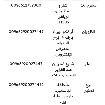
مخرج 16
شارع
0096612759000
إسطنبول،
الرياض،
11583.
الظهران
أرامْكو نورث
009662920027447
بَارك 4، بُرج
المدراء،
المعرض
الإلكتروني.
الملز
شارع عُمر بن
00966920027447
عبد العَزيز،
الأربِعين، 2607.
برج
منْطقة
009669200274472
تمكين
اليَاسمين،
طريِق العَليا،
وراء