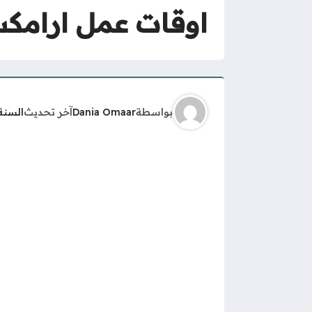
اوقات عمل ارامكس ي
بواسطة
Dania Omaar
آخر تحديث
السنة