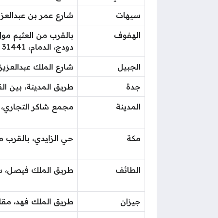
سيهات
شارع عمر بن عبدالعزيز، 911
الهفوف
بالقرب من العثيم مول
دودج، الدمام، 31441 المنطقة الشرقية.
الجبيل
شارع الملك عبدالعزيز، خلف بنك ال
جدة
طريق المدينة، بين القري
المدينة
مجمع شاكر التجاري، ط
مكة
حي الزايدي، بالقرب م
الطائف
طريق الملك فيصل، سو
جيزان
طريق الملك فهد، مقا