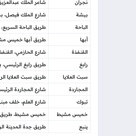
نجران
شاعر الملك عبدالعزيز
بيشة
شارع الملك فيصل، بجا
الباحة
طريق الباحة السريع، أ
أبها
طريق أبها خميس مش
القنفذة
شارع الحازمي، القنفذة
رابغ
طريق رابغ الرئيسي، ب
سبت العلايا
طريق سبت العلايا ال
المجاردة
شارع المجاردة الرئي
تبوك
شارع العلم، خلف مبنى
خميس مشيط
خميس مشيط، طريق أ
ينبع
طريق جدة المدينة الرئيسي، ع