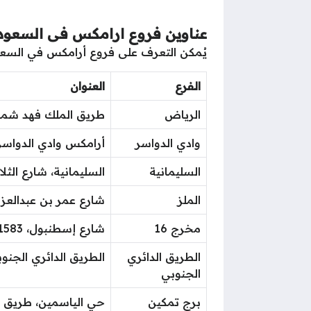
عناوين فروع ارامكس فى السعود
يُمكن التعرف على فروع أرامكس في السعود
الفرع
العنوان
الرياض
طريق الملك فهد شمالا،
وادي الدواسر
أرامكس وادي الدواسر 
السليمانية
السليمانية، شارع الث
الملز
شارع عمر بن عبدالعزيز (ا
مخرج 16
شارع إسطنبول، 11583 الرياض.
الطريق الدائري
الطريق الدائري الجنو
الجنوبي
برج تمكين
حي الياسمين، طريق الع