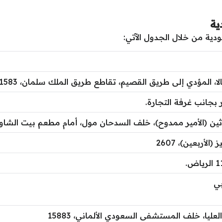
ية
ية من خلال الجدول الآتي:
 المؤدي إلى طريق القصيم، تقاطع طريق الملك سلمان، 11583.
بجانب غرفة التجارة.
لاثين (الأمير ممدوح)، خلف السدحان مول، أمام مطعم بيت الشاور
لأربعين)، 2607
بي
ليا، خلف المستشفى السعودي الألماني، 15883