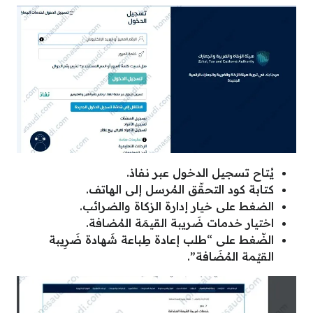
يُتاح تسجيل الدخول عبر نفاذ.
كتابة كود التحقّق المُرسل إلى الهاتف.
الضغط على خيار إدارة الزكاة والضرائب.
اختيار خدمات ضَريبة القيمَة المُضافة.
الضّغط على “طلب إعادة طِباعة شَهادة ضَرِيبة
القيْمة المُضَافة”.