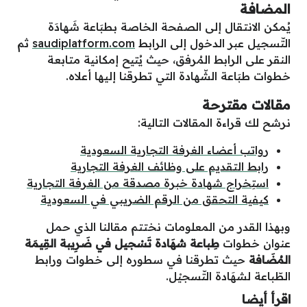
المضافة
يُمكن الانتقال إلى الصفحة الخاصة بطبَاعة شَهادَة
التّسجيل عبر الدخول إلى الرابط
saudiplatform.com
ثم
النقر على الرابط المُرفق، حيث يُتيح إمكانية متابعة
خطوات طبَاعة الشّهادة التي تطرقنا إليها أعلاه.
مقالات مقترحة
نرشح لك قراءة المقالات التالية:
رواتب أعضاء الغرفة التجارية السعودية
رابط التقديم على وظائف الغرفة التجارية
استِخراج شهادة خبرة مصدقة من الغرفة التجارية
كيفية التحقق من الرقم الضريبي في السعودية
وبهذا القدر من المعلومات نختتم مقالنا الذي حمل
عنوان خطوات
طِباعة شهَادة تَسْجيل في ضَرِيبة القِيمَة
المُضَافة
حيث تطرقنا في سطوره إلى خطوات ورابط
الطّباعة لشهَادة التّسجيْل.
اقرأ أيضا