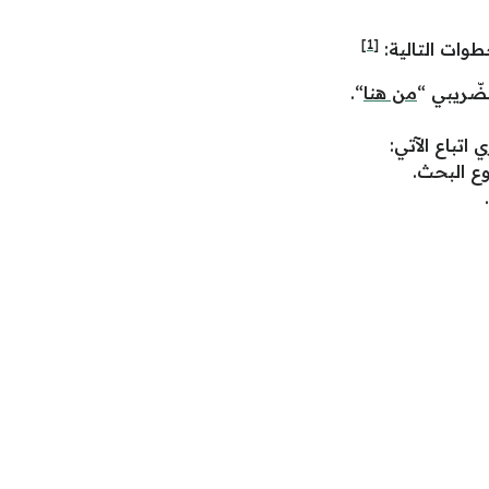
[1]
خطوات التالية:
لضّريبي “
من هنا
“.
اتباع الآتي:
ع البحث.