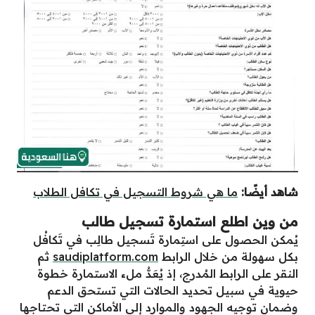
شاهد أيضًا:
ما هي شروط التسجيل في تكافل الطلاب
من وين اطلع استمارة تسجيل طالب
يُمكن الحصول على استِمارة تَسجيل طالِب في تَكافُل
بكل سهولة من خلال الرابط
saudiplatform.com
ثم
النقر على الرابط المُدرج، إذ يُعَدُّ ملء الاستمارة خطوة
حيوية في سبيل تحديد الحالات التي تستحق الدعم
وضمان توجيه الجهود والموارد إلى الأماكن التي تحتاجها