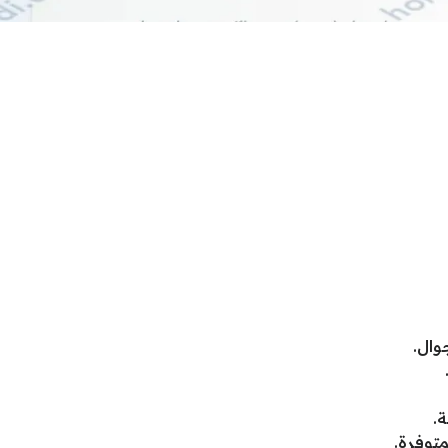
وال.
ة.
توفرة.