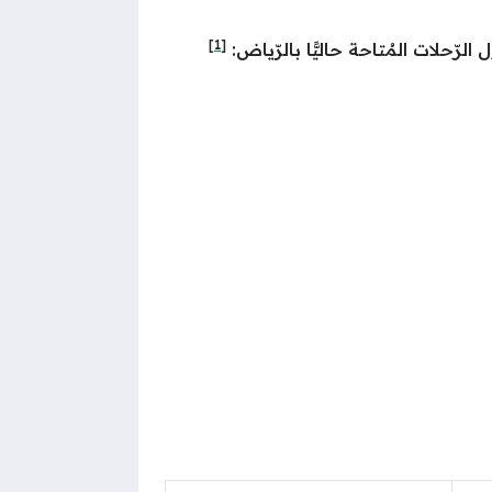
[1]
ّحلات المُتاحة حاليًّا بالرّياض: