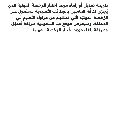
طريقة
تعديل أو إلغاء موعد اختبار الرخصة المهنية
الذي
يُجْرَى لكافّة العاملين بالوظائف التّعليمية للحصُول على
الرّخصة المهنيّة الّتي تمكّنهم من مزاولَة التّعليم في
المملكة، وسيعرض موقع
هنا السعودية
طريْقة تَعديْل
وطريْقة إلغاء موعِد اخْتبَار الرّخصة المهنيّة.