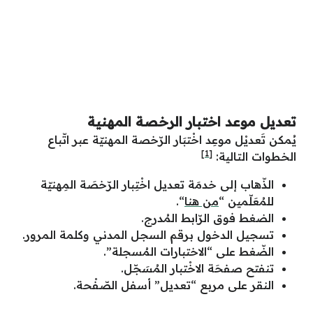
تعديل موعد اختبار الرخصة المهنية
يُمكن تَعديْل موعِد اخْتبَار الرّخصة المهنيّة عبر اتّباع
[1]
الخطوات التالية:
الذّهاب إلى خدمَة تعديل اخْتِبار الرّخصَة المِهنيّة
للمُعَلّمين “
من هنا
“.
الضغط فوق الرّابط المُدرج.
تسجيل الدخول برقم السجل المدني وكلمة المرور.
الضّغط على “الاختبارات المُسجلة”.
تنفتح صفحَة الاخْتبار المُسَجّل.
النقر على مربع “تعديل” أسفل الصّفْحة.