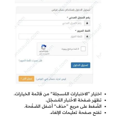
اختيَار “الاختبارات المُسجلة” من قائمة الخيارات.
تظهَر صَفحَة الاخْتبار المُسَجّل.
الضّغط على مربع “حذف” أسْفل الصّفْحة.
تفتح صفحة تعليمات الإلغاء.