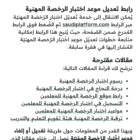
رابط تعديل موعد اختبار الرخصة المهنية
يُمكن الانتقال إلى خدمة تَعديْل اختبَار الرّخصَة المهنيّة
عبر الرابط
saudiplatform.com
ثم الضّغط فوق الرابط
المُدرج ضمن الصّفحة، حيث يُتيح هذا الرابط إمكانية
متَابعة خطوات تعديْل موعِد اخْتبَار الرّخصة المهنيّة
المُشار إليها في فقرة سابقة.
مقالات مقترحة
نرشح لك قراءة المقالات التالية:
رسوم اختبار الرخصة المهنية
درجة النجاح في اختبار الرخصة المهنية
رابط موقع الرخصة المهنية للمعلمين
التسجيل في اختبار الرخصة المهنية للمعلمين
مواعيد اختبار الرخصة المهنية للمعلمين
ترقية الرخصة المهنية هيئة تقويم التعليم والتدريب
وبهذا القدر من المعلومات حول طريقة
تعْديل أو إلغاء
مَوعد اخْتبار الرّخصة المهَنيّة
نصل إلى ختام مقالنا الذي