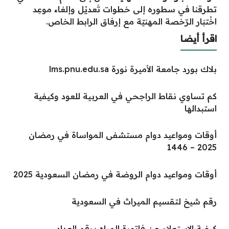
تطرقنا في سطوره إلى خطوات تَعديْل وإلغاء موعِد
اخْتبَار الرّخصة المهنيّة مع إرفاق الرابط الخاص.
اقرأ أيضا
بلاك بورد جامعة الأميرة نورة lms.pnu.edu.sa
كم تساوي نقاط الراجحي في العربية للعود وكيفية
استبدالها
أوقات ومواعيد دوام مستشفى المواساة في رمضان
2025 – 1446
أوقات ومواعيد دوام الروضة في رمضان السعودية 2025
رقم شيخ لتقسيم الميراث في السعودية
كيفية الاستعلام عن فاتورة المياه برقم العداد