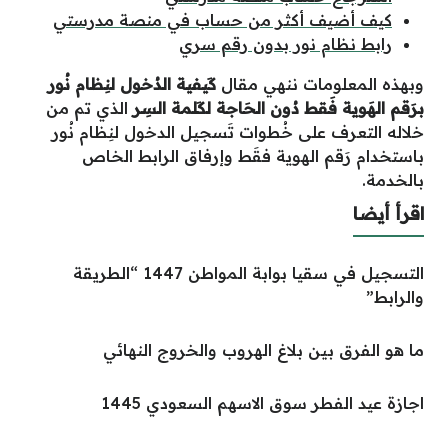
كيف أضيف أكثر من حساب في منصة مدرستي
رابط نظام نور بدون رقم سري
وبهذه المعلومات ننهي مقال
كَيفية الدُخول لنِظام نُور
برَقم الهَوية فَقط دُون الحَاجة لكَلمة السِر
الذي تم من
خلاله التعرف على خُطوات تَسجيل الدخول لنِظام نُور
باستخدام رَقم الهوية فقَط وإرفاق الرابط الخاص
بالخدمة.
اقرأ أيضا
التسجيل في سقيا بوابة المواطن 1447 “الطريقة
والرابط”
ما هو الفرق بين بلاغ الهروب والخروج النهائي
اجازة عيد الفطر سوق الاسهم السعودي 1445