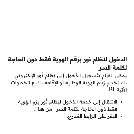
الدخول لنظام نور برقم الهوية فقط دون الحاجة
لكلمة السر
يمكن القيام بتَسجيل الدُخول إلى نِظام نُور الإلكتروني
باستخدام رَقم الهَوية الوطنية أو الإقامة باتباع الخطوات
[1]
الآتية:
الانتقال إلى خدمة الدُخول لنِظام نُور برَم الهَوية
فقط دُون الحَاجة لكَلمة السر “
من هنا
“.
النقر على الرَابِط المُدرج.