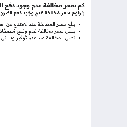
كم سعر مخالفة عدم وجود دفع ال
يتراوَح سعر مُخالفة عَدم وجُود دَفع الكترونيّ بين 200 إلى 1000
يبلُغ سعر المخالَفة عند الامتناع عن استخدَام وس
يصل سعر مُخالفة عَدم وضع مُلصقَات الدّفع الالك
تصل المُخالفة عند عدم تَوفير وسائل دَ