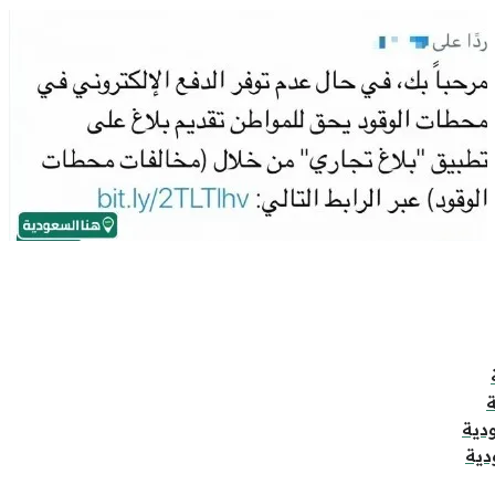
دية
دية