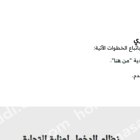
ي
باع الخطوات الآتية:
ية “
من هنا
“.
دم.