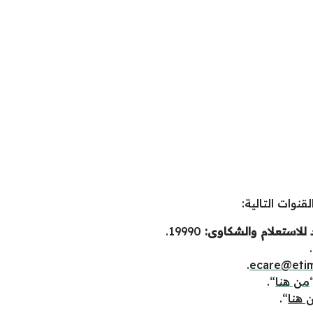
نوات التالية:
د للاستعلام والشكاوى:
19990.
.
ecare@eti
من هنا
“.
 هنا
“.