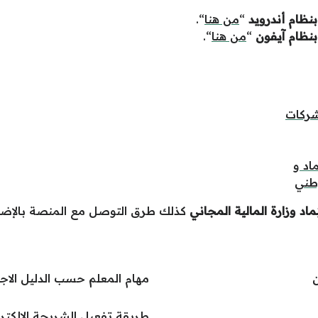
نظام أندرويد
“
من هنا
“.
بنظام آيفون
“
من هنا
“.
شركات
اد و
وطني
ِماد وزارة المالية المجاني
كذلك طرق التوصل مع المنصة بالإضا
ن
مهام المعلم حسب الدليل الاج
طريقة تفعيل الشريحة الالكترونية stc اس تي سي في 