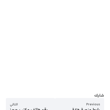
شارك
Previous
التالي
رابط منصة همّة
رقم هاتف مكتب حجز